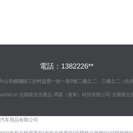
電話：1382226**
中山市橫欄鎮三沙村益豐一街一巷9號二樓之二、三樓之二（住
syshd.cn
太陽能光伏產品
博疆（廣東）科技有限公司
太陽能光
汽车用品有限公司