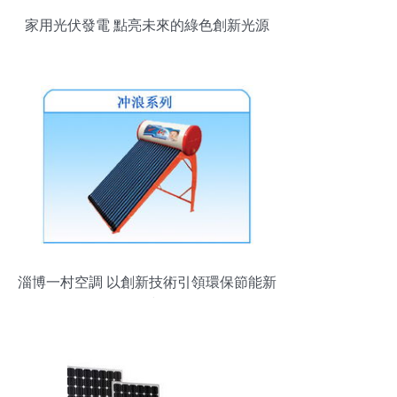
家用光伏發電 點亮未來的綠色創新光源
淄博一村空調 以創新技術引領環保節能新
風尚