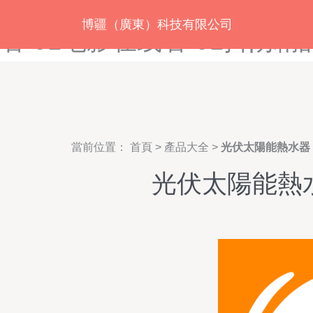
91电影网-91电影午夜剧场-
博疆（廣東）科技有限公司
看-91电影在线看-91抖阴精
當前位置：
首頁
>
產品大全
>
光伏太陽能熱水器
光伏太陽能熱