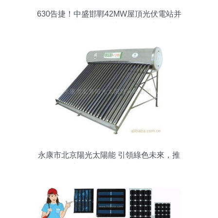
630告捷！中盛邯鄲42MW屋頂光伏電站并
網發電，光源設備助力綠色能源新篇章
永康市北京陽光太陽能 引領綠色未來，推
廣節能環保產品與技術