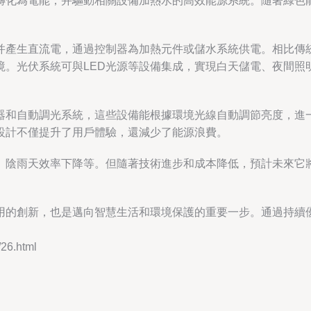
轉化為電能，并驅動相關設備加熱水的高效能源系統。隨著綠色
并產生直流電，通過控制器為加熱元件或儲水系統供電。相比傳
境。光伏系統可與LED光源等設備集成，實現白天儲電、夜間照
器和自動調光系統，這些設備能根據環境光線自動調節亮度，進
設計不僅提升了用戶體驗，還減少了能源浪費。
、陰雨天效率下降等。但隨著技術進步和成本降低，預計未來它
用的創新，也是邁向智慧生活和環境保護的重要一步。通過持續
6.html