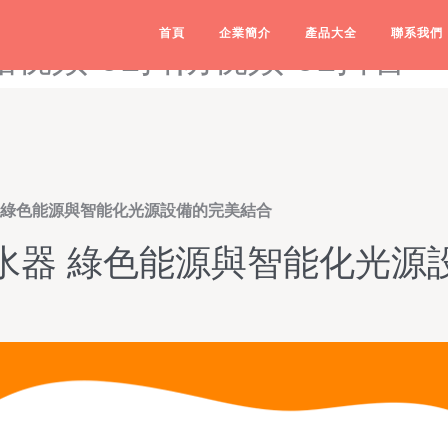
91电影院-91电影在线-91
首頁
企業簡介
產品大全
聯系我們
品视频-91抖阴视频-91抖音
 綠色能源與智能化光源設備的完美結合
水器 綠色能源與智能化光源